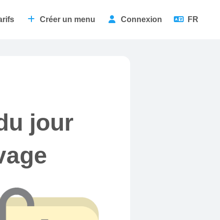
arifs
Créer un menu
Connexion
FR
du jour
ivage