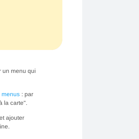
rer un menu qui
rs menus
: par
la carte".
t ajouter
ine.