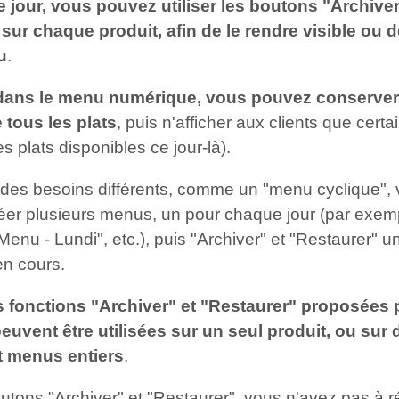
 jour, vous pouvez utiliser les boutons "Archiver
 sur chaque produit, afin de le rendre visible ou 
u
.
dans le menu numérique, vous pouvez conserver
 tous les plats
, puis n'afficher aux clients que certa
les plats disponibles ce jour-là).
 des besoins différents, comme un "menu cyclique",
éer plusieurs menus, un pour chaque jour (par exem
enu - Lundi", etc.), puis "Archiver" et "Restaurer" u
en cours.
s fonctions "Archiver" et "Restaurer" proposées 
vent être utilisées sur un seul produit, ou sur 
t menus entiers
.
tons "Archiver" et "Restaurer", vous n'avez pas à r