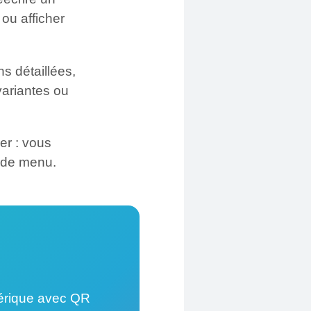
ou afficher
ns détaillées,
variantes ou
r : vous
 de menu.
érique avec QR