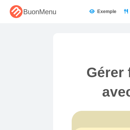
BuonMenu
Exemple
Gérer 
avec