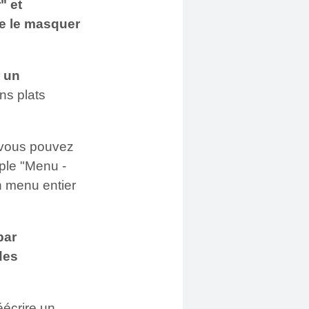
" et
de le masquer
 un
ins plats
 vous pouvez
ple "Menu -
n menu entier
par
des
éécrire un