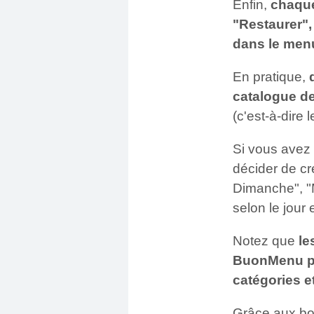
Enfin,
chaque
"Restaurer",
dans le men
En pratique,
catalogue de
(c'est-à-dire 
Si vous avez
décider de cr
Dimanche", "M
selon le jour 
Notez que
le
BuonMenu peu
catégories e
Grâce aux bou