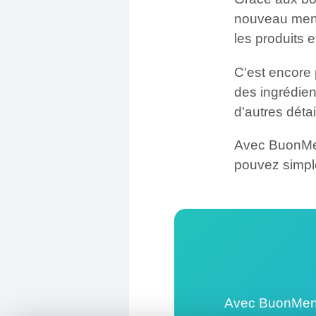
nouveau menu
les produits
C'est encore p
des ingrédien
d'autres détai
Avec BuonMen
pouvez simp
Avec BuonMenu