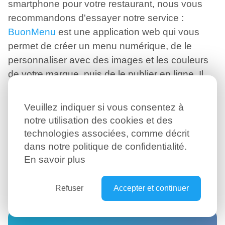
smartphone pour votre restaurant, nous vous
recommandons d'essayer notre service :
BuonMenu
est une application web qui vous
permet de créer un menu numérique, de le
personnaliser avec des images et les couleurs
de votre marque, puis de le publier en ligne. Il
possède des tarifs honnêtes sans coûts cachés
et vous n'avez pas besoin de compétences
Veuillez indiquer si vous consentez à
techniques.
notre utilisation des cookies et des
technologies associées, comme décrit
Essayez de créer votre menu sur smartphone
dans notre politique de confidentialité.
maintenant :
En savoir plus
Créer un menu pour mobile →
Refuser
Accepter et continuer