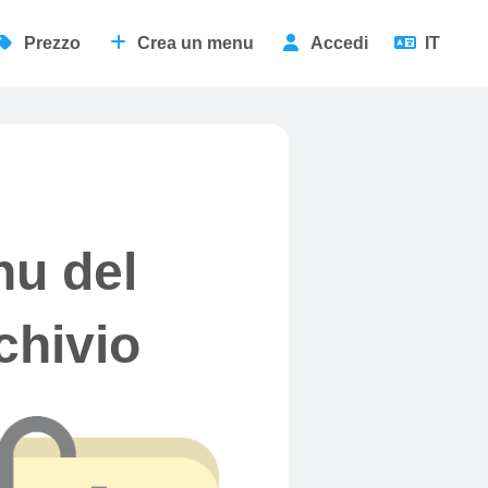
Prezzo
Crea un menu
Accedi
IT
nu del
chivio