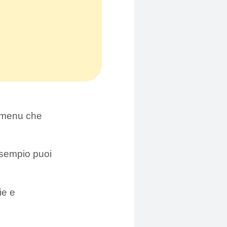
n menu che
esempio puoi
ie e