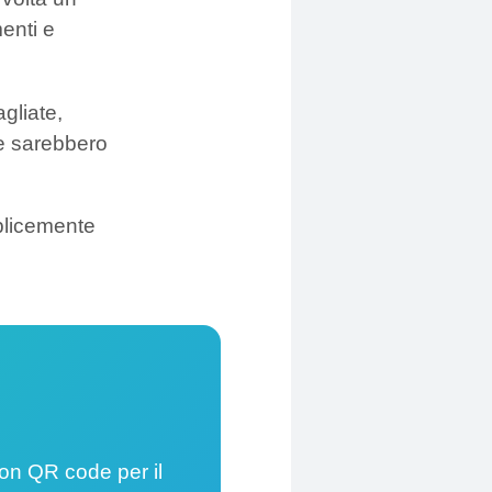
enti e
agliate,
che sarebbero
plicemente
on QR code per il