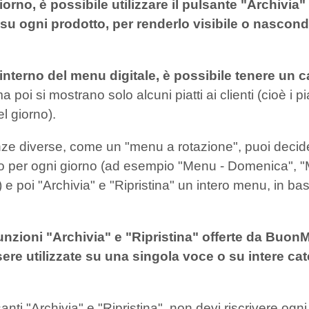
iorno, è possibile utilizzare il pulsante "Archivia"
 su ogni prodotto, per renderlo visibile o nascond
'interno del menu digitale, è possibile tenere un c
ma poi si mostrano solo alcuni piatti ai clienti (cioè i p
el giorno).
ze diverse, come un "menu a rotazione", puoi decide
o per ogni giorno (ad esempio "Menu - Domenica", "
 e poi "Archivia" e "Ripristina" un intero menu, in ba
funzioni "Archivia" e "Ripristina" offerte da Buo
re utilizzate su una singola voce o su intere cat
anti "Archivia" e "Ripristina", non devi riscrivere ogni