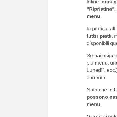
Infine,
ogni g
"Ripristina",
menu
.
In pratica,
all
tutti i piatti
, 
disponibili qu
Se hai esigen
più menu, un
Lunedì", ecc.)
corrente.
Nota che
le 
possono esse
menu
.
Grazie ai puls