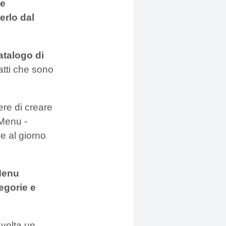
 e
erlo dal
atalogo di
iatti che sono
re di creare
Menu -
se al giorno
nMenu
egorie e
 volta un