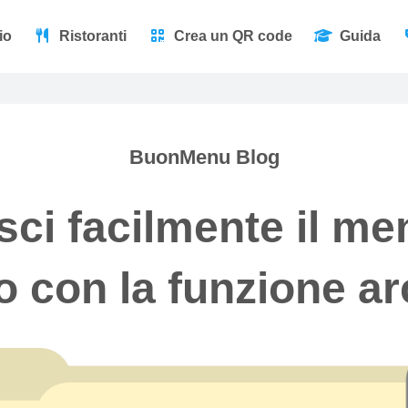
io
Ristoranti
Crea un QR code
Guida
BuonMenu Blog
sci facilmente il me
o con la funzione ar