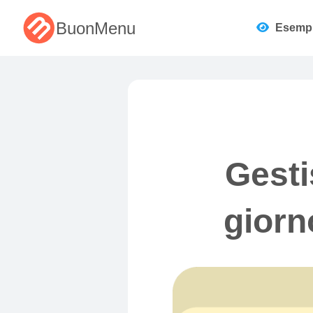
BuonMenu
Esemp
Gesti
giorn