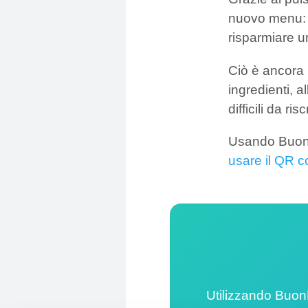
nuovo menu: 
risparmiare u
Ciò è ancora p
ingredienti, a
difficili da ri
Usando BuonM
usare il QR 
Utilizzando Buon