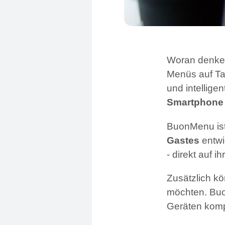
Woran denken 
Menüs auf Tab
und intellige
Smartphone
BuonMenu ist
Gastes
entwi
- direkt auf 
Zusätzlich k
möchten. Buo
Geräten komp