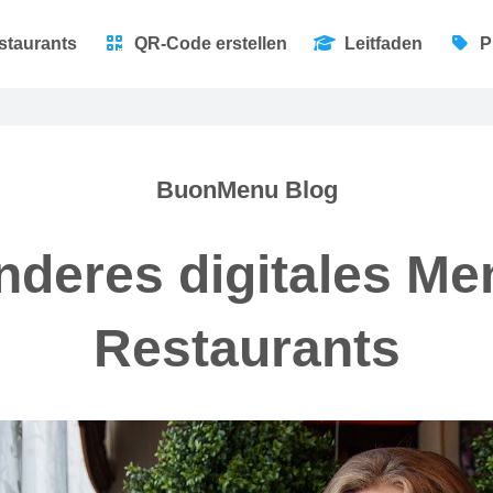
staurants
QR-Code erstellen
Leitfaden
P
BuonMenu Blog
nderes digitales Me
Restaurants