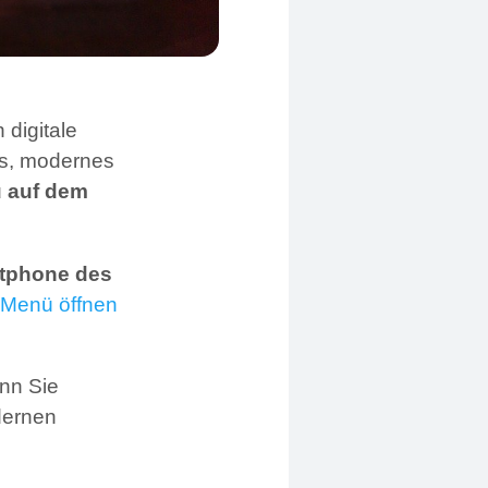
 digitale
es, modernes
ü auf dem
rtphone des
 Menü öffnen
nn Sie
dernen