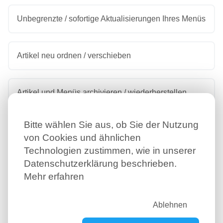
Unbegrenzte / sofortige Aktualisierungen Ihres Menüs
Artikel neu ordnen / verschieben
Artikel und Menüs archivieren / wiederherstellen
Bitte wählen Sie aus, ob Sie der Nutzung
Navigierbares Menü / schnelles Durchsuchen
von Cookies und ähnlichen
Technologien zustimmen, wie in unserer
Datenschutzerklärung beschrieben.
Zuverlässiger / skalierbarer Service
Mehr erfahren
Schritt-für-Schritt-Anleitung
Ablehnen