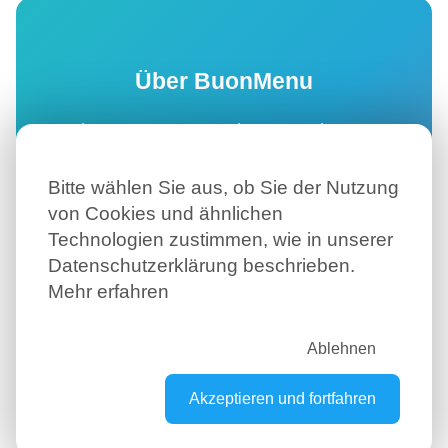
Über BuonMenu
Mit BuonMenu.com können Sie ganz
einfach ein digitales Menü mit QR-
Code für Ihr Restaurant erstellen und
Bitte wählen Sie aus, ob Sie der Nutzung
von Cookies und ähnlichen
Ihren Gästen ermöglichen, Ihr
Technologien zustimmen, wie in unserer
Online-Menü direkt auf dem
Datenschutzerklärung beschrieben.
Smartphone zu lesen.
Mehr erfahren
Digitales Menü erstellen →
Ablehnen
Akzeptieren und fortfahren